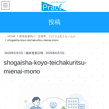
コ
ナ
ン
ビ
テ
ゲ
ン
ー
投稿
ツ
シ
へ
ョ
ス
ン
HOME
障害者雇用の「定着率」だけでは見えないもの
キ
に
shogaisha-koyo-teichakuritsu-mienai-mono
ッ
移
プ
動
2026年6月3日
/ 最終更新日時 :
2026年6月3日
shogaisha-koyo-teichakuritsu-
mienai-mono