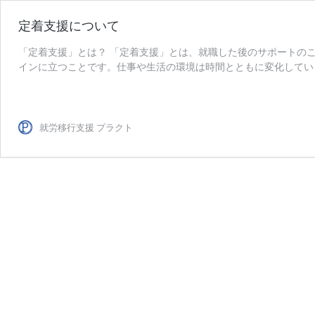
定着支援について
「定着支援」とは？ 「定着支援」とは、就職した後のサポートの
インに立つことです。仕事や生活の環境は時間とともに変化してい
定
ちの場合、環境変化に病気や …
続きを読む
着
支
援
就労移行支援 プラクト
に
つ
い
て