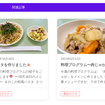
関連記事
3年10月20日
2023年6月12日
スタを作りました
料理プログラム〜肉じゃ
の料理プログラムの様子をご
今週の料理プログラムは、『
します
〜10月16日のメニ
ゃが』をメインに作りました
〜 きのこの和風パスタ さつ
番メニューですが、ラボで作
もとレーズンのサラダ 今回
は初めてでした
〜今日
秋の味覚ということで、きの
ニュー〜 肉じゃが 豆苗と油
近のラボ
最近のラボ
さつまいもを使った料理を作
の味噌汁 肉じゃがは、参加
した！ パスタは、きのこの他
分けしながら、ピーラーで皮