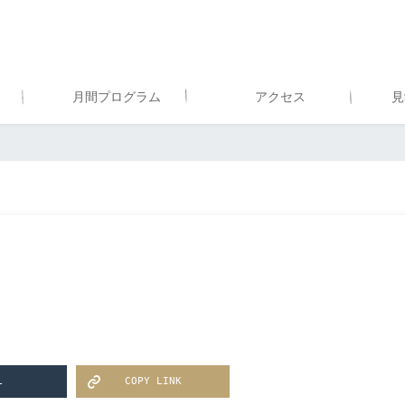
月間プログラム
アクセス
見
L
COPY LINK