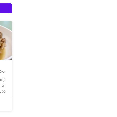
が〜
肉じ
！定
るの
のメ
揚げ
者で手
を剥