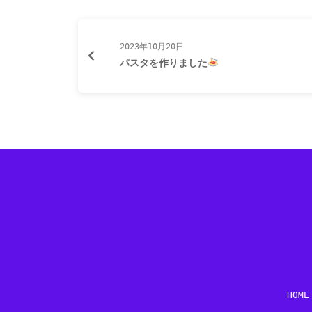
ットと種類も豊富！ それぞれ好き
に…
な具…
2023年10月20日
パスタを作りました
HOME