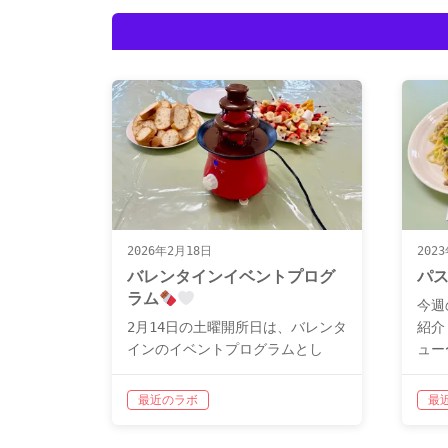
2026年2月18日
202
バレンタインイベントプログ
パ
ラム
今週
2月14日の土曜開所日は、バレンタ
紹介
インのイベントプログラムとし
ュー
て、チョコレートフォンデュを行
まい
いました
用意した具材は、イチ
は、
最近のラボ
最
ゴ、バナナ、ドライフルーツ、マ
こ、
シュマロ、ポテトチップス、バゲ
りま