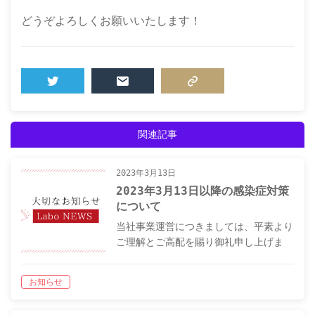
どうぞよろしくお願いいたします！
TWEET
MAIL
COPY LINK
関連記事
2023年3月13日
2023年3月13日以降の感染症対策
について
当社事業運営につきましては、平素より
ご理解とご高配を賜り御礼申し上げま
す。2023年3月13日よりマスクの着用は
個人の判断に委ねられるようになりま
お知らせ
す。また、5月8日に新型コロナウイル
スの感染症分類5類への移行が予定され