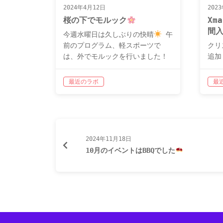
2024年4月12日
202
桜の下でモルック
Xm
間
今週水曜日は久しぶりの快晴
午
前のプログラム、軽スポーツで
クリ
は、外でモルックを行いました！
追加
ラボの裏手にある公園で行ったの
メン
ですが、桜も咲いていてお花見気
作ま
最近のラボ
最
分も味わえました
モルック自体
スマ
も久しぶりでしたが、高得点のモ
ラク
ルッ…
後に
ム…
2024年11月18日
10月のイベントはBBQでした