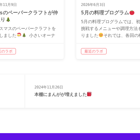
3年11月9日
2026年6月3日
asのペーパークラフトが仲
5月の料理プログラム
入り
5月の料理プログラムでは、
スマスのペーパークラフトを
挑戦するメニューや調理方法
しました
小さいオーナ
りました
それでは、各回の
トから、紙を10枚以上使う大
をご紹介していきます！
で！ 今から作り始めればクリ
13日の料理プログラム ～ メ
近のラボ
最近のラボ
スにも間に合いそうです
プ
ー：あんかけ焼きそば〜 こ
トラボでは、毎週水曜日の午
は、たっぷりの野菜を使った
ペーパークラフトのプログラ
か…
2024年11月26日
本棚にまんがが増えました