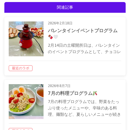
関連記事
2026年2月18日
バレンタインイベントプログラム
2月14日の土曜開所日は、バレンタイン
のイベントプログラムとして、チョコレ
ートフォンデュを行いました
用意し
た具材は、イチゴ、バナナ、ドライフル
最近のラボ
ーツ、マシュマロ、ポテトチップス、バ
ゲットと種類も豊富！ それぞれ好きな
具…
2026年8月7日
7月の料理プログラム
7月の料理プログラムでは、野菜をたっ
ぷり使ったメニューや、辛味のある料
理、麺類など、夏らしいメニューが続き
ました
それでは、各回の様子をご紹
介していきます！
7月1日の料理プ