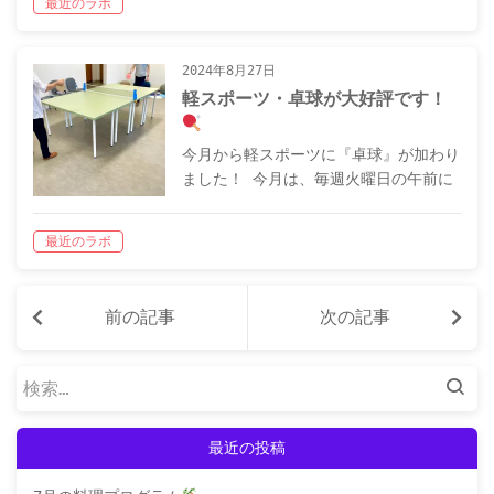
最近のラボ
ログラム ～ メニュー：ラーメンサラ
ダ…
2024年8月27日
軽スポーツ・卓球が大好評です！
今月から軽スポーツに『卓球』が加わり
ました！ 今月は、毎週火曜日の午前に
実施し、さっそく利用者の皆さんにも大
好評です
未経験の方がいるというこ
最近のラボ
とで、最初はのんびりと始めた卓球でし
たが、気づけば皆さん熱中して取り組ん
でい…
前の記事
次の記事
検
索:
最近の投稿