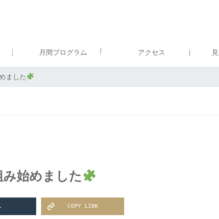
月間プログラム
アクセス
見
めました
組み始めました
L
COPY LINK