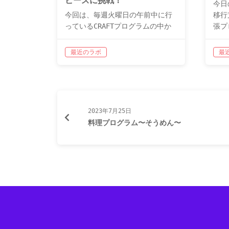
ビーズに挑戦！
今日
今回は、毎週火曜日の午前中に行
移行
っているCRAFTプログラムの中か
張プ
ら、アイロンビーズをご紹介しま
ボで
す
好きな図案を選び、一つひと
は『
最近のラボ
最
つビーズを並べながら、少しずつ
の。
完成を目指していきます
キャラ
いた
クターや動物など、さまざまなデ
を学
ザ…
2023年7月25日
料理プログラム〜そうめん〜