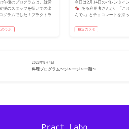
の午後のプログラムは、就労
今日は2月14日のバレンタイ
支援のスタッフを招いての出
ある利用者さんが、「こ
ログラムでした！プラクトラ
んで…」とチョコレートを持
は初の試みです。 今日の講座
てくれました！他の参加者の
仕事始めの豆知識』というも
も、とても嬉しそうにされて
近のラボ
最近のラボ
仕事に挑戦したい時、知って
した
ポケモンのチョコレ
ら役立ちそうな「マメ知識」
とても可愛く、スタッフ含む
びま…
2023年8月4日
料理プログラム〜ジャージャー麺〜
Pract Labo