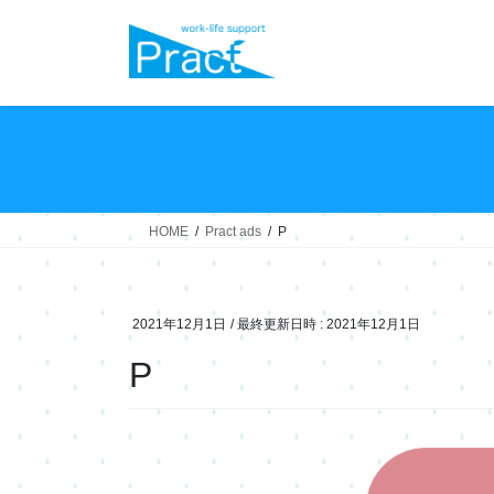
コ
ナ
ン
ビ
テ
ゲ
ン
ー
ツ
シ
へ
ョ
ス
ン
キ
に
ッ
移
HOME
Pract ads
P
プ
動
2021年12月1日
/ 最終更新日時 :
2021年12月1日
P