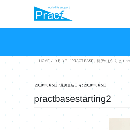
コ
ナ
ン
ビ
テ
ゲ
ン
ー
ツ
シ
へ
ョ
ス
ン
キ
に
ッ
移
HOME
９月３日「PRACT BASE」開所のお知らせ
pr
プ
動
2018年8月5日
/ 最終更新日時 :
2018年8月5日
practbasestarting2