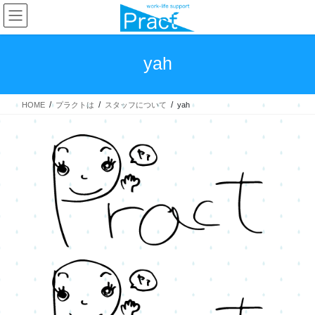
コ
ナ
ン
ビ
テ
ゲ
ン
ー
yah
ツ
シ
へ
ョ
ス
ン
HOME
プラクトは
スタッフについて
yah
キ
に
ッ
移
プ
動