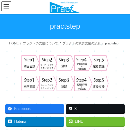
コ
ナ
ン
ビ
テ
ゲ
ン
ー
practstep
ツ
シ
へ
ョ
ス
ン
HOME
プラクトの支援について
プラクトの就労支援の流れ
practstep
キ
に
ッ
移
プ
動
Facebook
X
Hatena
LINE