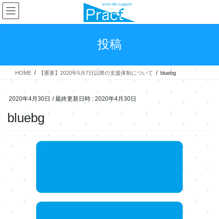
コ
ナ
ン
ビ
テ
ゲ
ン
ー
投稿
ツ
シ
へ
ョ
ス
ン
HOME
【重要】2020年5月7日以降の支援体制について
bluebg
キ
に
ッ
移
プ
動
2020年4月30日
/ 最終更新日時 :
2020年4月30日
bluebg