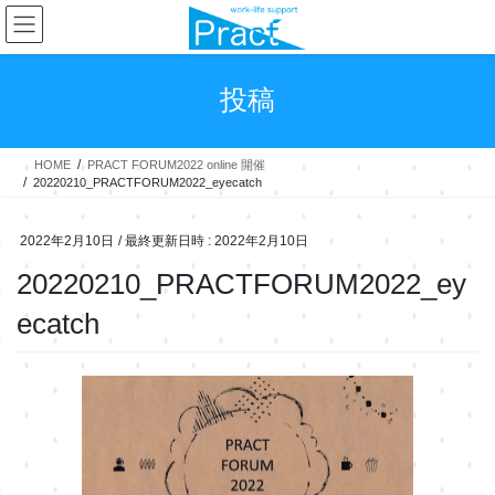
コ
ナ
ン
ビ
テ
ゲ
ン
ー
投稿
ツ
シ
へ
ョ
ス
ン
HOME
PRACT FORUM2022 online 開催
キ
に
20220210_PRACTFORUM2022_eyecatch
ッ
移
プ
動
2022年2月10日
/ 最終更新日時 :
2022年2月10日
20220210_PRACTFORUM2022_ey
ecatch