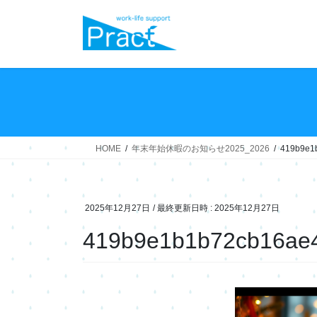
コ
ナ
ン
ビ
テ
ゲ
ン
ー
ツ
シ
へ
ョ
ス
ン
キ
に
ッ
移
HOME
年末年始休暇のお知らせ2025_2026
419b9e1
プ
動
2025年12月27日
/ 最終更新日時 :
2025年12月27日
419b9e1b1b72cb16ae