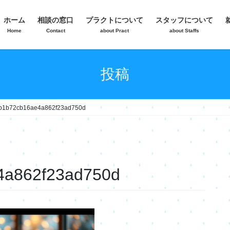
ホーム
相談の窓口
プラクトについて
スタッフについて
Home
Contact
about Pract
about Staffs
投稿
b1b72cb16ae4a862f23ad750d
4a862f23ad750d