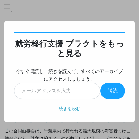
コ
ナ
ン
ビ
テ
ゲ
ン
ー
未分類
ツ
シ
へ
ョ
就労移行支援 プラクトをもっ
ス
ン
HOME
未分類
第１７回障害者雇用促進就職面接会について
キ
に
と見る
ッ
移
プ
動
2017年8月24日
/ 最終更新日時 :
2017年8月24日
今すぐ購読し、続きを読んで、すべてのアーカイブ
未分類
にアクセスしましょう。
第１７回障害者雇用促進就職面接会
メ
購読
について
ー
ル
ア
続きを読む
今年も１０月１９日（木）に千葉ポートアリーナにて障害を持つ
ド
方向けの合同面接会が開催されます。
レ
ス
この合同面接会は、千葉県内で行われる最大規模の障害者向け面
を
接会となり、昨年は約１２０社が参加しています。プラクトでも