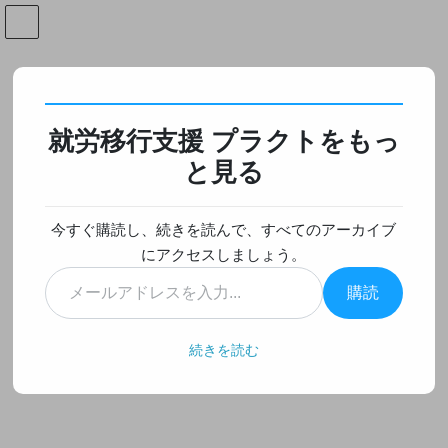
コ
ナ
ン
ビ
テ
ゲ
ン
ー
就職支援について
ツ
シ
へ
ョ
就労移行支援 プラクトをもっ
ス
ン
HOME
就職支援について
キ
に
と見る
就労移行支援の見学・体験では何を見る？後悔しない選び方と比較のポイント
ッ
移
プ
動
2026年5月9日
/ 最終更新日時 :
2026年5月8日
今すぐ購読し、続きを読んで、すべてのアーカイブ
就職支援について
にアクセスしましょう。
就労移行支援の見学・体験では何
メ
購読
ー
を見る？後悔しない選び方と比較
ル
ア
のポイント
続きを読む
ド
レ
ス
就労移行支援の見学・体験では何を
を