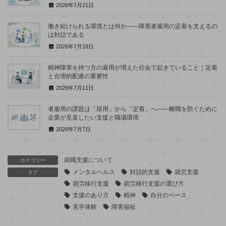
2026年7月21日
働き続けられる環境とは何か――障害者雇用の定着を支えるの
は対話である
2026年7月18日
精神障害を持つ方の雇用が増えた社会で起きていること｜定着
と合理的配慮の重要性
2026年7月11日
者雇用の課題は「採用」から「定着」へ――離職を防ぐために
企業が見直したい支援と職場環境
2026年7月7日
就職支援について
カテゴリー
メンタルヘルス
対話的支援
就労支援
タグ
就労移行支援
就労移行支援の選び方
支援のあり方
精神
自分のペース
見学体験
障害福祉