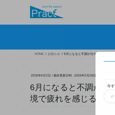
コ
ナ
ン
ビ
テ
ゲ
ン
ー
ツ
シ
へ
ョ
ス
ン
キ
に
ッ
移
HOME
お知らせ
6月になると不調が出やすいのはな
プ
動
2026年6月2日
/ 最終更新日時 :
2026年5月29日
6月になると不調が出
今す
メ
境で疲れを感じる理由
ー
ル