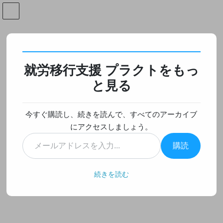
コ
ナ
ン
ビ
テ
ゲ
ン
ー
お知らせ
ツ
シ
へ
ョ
就労移行支援 プラクトをもっ
ス
ン
HOME
お知らせ
「崩れないこと」より、「戻れること」
キ
に
と見る
ッ
移
プ
動
2026年6月6日
/ 最終更新日時 :
2026年5月31日
今すぐ購読し、続きを読んで、すべてのアーカイブ
お知らせ
にアクセスしましょう。
「崩れないこと」より、「戻れる
メ
購読
こと」
ー
ル
ア
続きを読む
私たちはつい、「毎日安定して通えること」「休まず続けられる
ド
こと」を良い状態だと考えがちです。もちろん、それは大切なこ
レ
とです。けれど、人は機械ではありません。体調や気分は日によ
ス
って変わりますし、季節や環境、人間関係の影響を受けることも
を