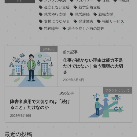
メンタル不調
リカバリー
休職
再挑戦
タグ
孤立しない支援
就労定着支援
就労移行支援
就労継続
就職支援
支援につながる
発達障害
福祉サービス
精神障害
調子を崩した時の対処
お知らせ
前の記事
仕事が続かない理由は能力不足
だけではない｜合う環境の大切
さ
2026年6月4日
プラクトについて
次の記事
障害者雇用で大切なのは「続け
ること」だけなのか
2026年6月9日
最近の投稿