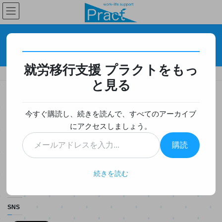
コ
ナ
ン
ビ
テ
ゲ
ン
ー
大切なお知らせ
ツ
シ
へ
ョ
就労移行支援 プラクトをもっ
ス
ン
HOME
大切なお知らせ
通信障害の復旧について
キ
に
と見る
ッ
移
プ
動
2020年5月19日
/ 最終更新日時 :
2020年5月21日
今すぐ購読し、続きを読んで、すべてのアーカイブ
大切なお知らせ
にアクセスしましょう。
通信障害の復旧について
メ
購読
ー
ル
5月6日より続いておりました、「practicalaction.co.jp」ドメイン
ア
からのメールの通信障害は5月19日時点で復旧致しました。関係者
続きを読む
ド
の皆様にはご迷惑をおかけしましたことお詫び申し上げます。
レ
ス
SNS
を