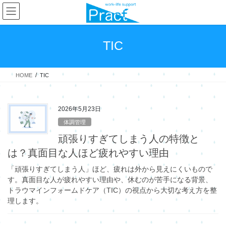
コ
ナ
ン
ビ
テ
ゲ
ン
ー
TIC
ツ
シ
へ
ョ
ス
ン
HOME
TIC
キ
に
ッ
移
プ
動
2026年5月23日
体調管理
頑張りすぎてしまう人の特徴と
は？真面目な人ほど疲れやすい理由
「頑張りすぎてしまう人」ほど、疲れは外から見えにくいもので
す。真面目な人が疲れやすい理由や、休むのが苦手になる背景、
トラウマインフォームドケア（TIC）の視点から大切な考え方を整
理します。