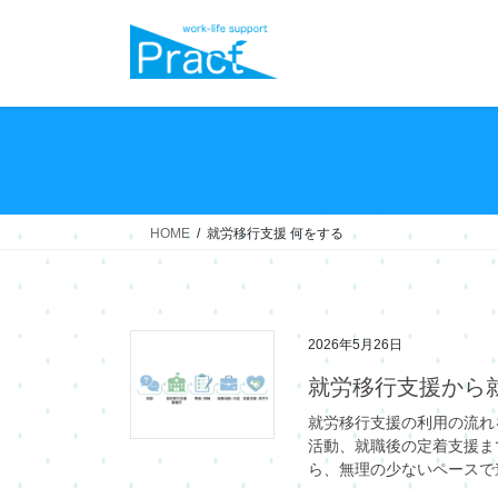
コ
ナ
ン
ビ
テ
ゲ
ン
ー
ツ
シ
へ
ョ
ス
ン
キ
に
ッ
移
HOME
就労移行支援 何をする
プ
動
2026年5月26日
就労移行支援から
就労移行支援の利用の流れ
活動、就職後の定着支援ま
ら、無理の少ないペースで