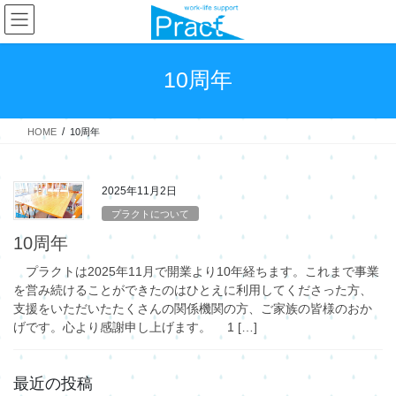
コ
ナ
ン
ビ
テ
ゲ
ン
ー
10周年
ツ
シ
へ
ョ
ス
ン
HOME
10周年
キ
に
ッ
移
プ
動
2025年11月2日
プラクトについて
10周年
プラクトは2025年11月で開業より10年経ちます。これまで事業
を営み続けることができたのはひとえに利用してくださった方、
支援をいただいたたくさんの関係機関の方、ご家族の皆様のおか
げです。心より感謝申し上げます。 1 […]
最近の投稿