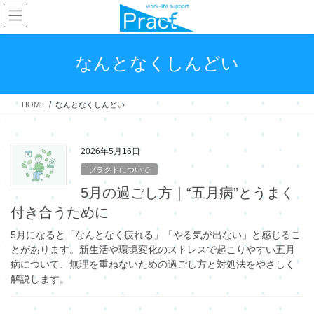
コ
ナ
ン
ビ
テ
ゲ
ン
ー
なんとなくしんどい
ツ
シ
へ
ョ
ス
ン
HOME
なんとなくしんどい
キ
に
ッ
移
プ
動
2026年5月16日
プラクトについて
5月の過ごし方｜“五月病”とうまく
付き合うために
5月になると「なんとなく疲れる」「やる気が出ない」と感じるこ
とがあります。新生活や環境変化のストレスで起こりやすい五月
病について、無理を重ねないための過ごし方と対処法をやさしく
解説します。