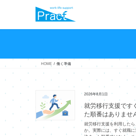
コ
ナ
ン
ビ
テ
ゲ
ン
ー
ツ
シ
へ
ョ
ス
ン
キ
に
ッ
移
HOME
働く準備
プ
動
2026年8月1日
就労移行支援です
た順番はありませ
就労移行支援を利用したら
か。実際には、すぐ就職に